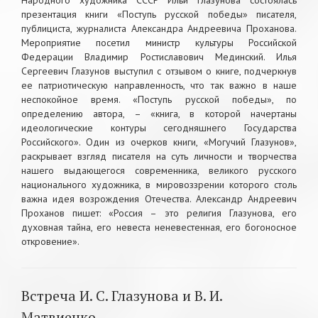
Народного художника СССР Ильи Глазунова состоялась
презентация книги «Поступь русской победы» писателя,
публициста, журналиста Александра Андреевича Проханова.
Мероприятие посетил министр культуры Российской
Федерации Владимир Ростиславович Мединский. Илья
Сергеевич Глазунов выступил с отзывом о книге, подчеркнув
ее патриотическую направленность, что так важно в наше
неспокойное время. «Поступь русской победы», по
определению автора, – «книга, в которой начертаны
идеологические контуры сегодняшнего Государства
Российского». Один из очерков книги, «Могучий Глазунов»,
раскрывает взгляд писателя на суть личности и творчества
нашего выдающегося современника, великого русского
национального художника, в мировоззрении которого столь
важна идея возрождения Отечества. Александр Андреевич
Проханов пишет: «Россия – это религия Глазунова, его
духовная тайна, его невеста неневестенная, его богоносное
откровение».
Встреча И. С. Глазунова и В. И.
Матвиенко