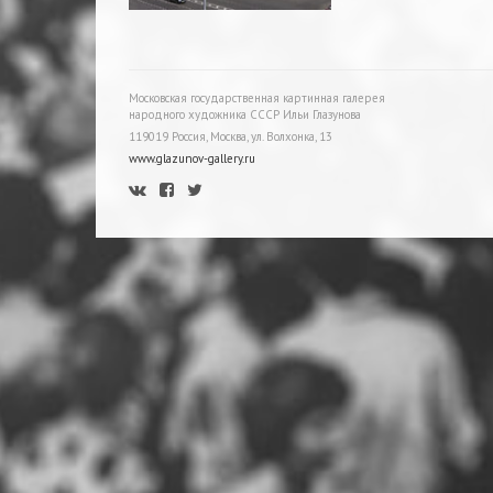
Московская государственная картинная галерея
народного художника СССР Ильи Глазунова
119019 Россия, Москва, ул. Волхонка, 13
www.glazunov-gallery.ru