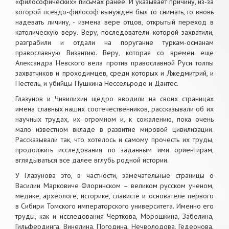
«философических» письмах ранее. И указывает причину, из-за
которой псевдо-философ вынужден был то снимать, то вновь
надевать личину, - измена вере отцов, открытый переход в
католическую веру. Веру, последователи которой захватили,
разграбили и отдали на поругание туркам-османам
православную Византию. Веру, которая со времен еще
Александра Невского вела против православной Руси толпы
захватчиков и проходимцев, среди которых и Лжедмитрий, и
Пестель, и убийцы Пушкина Нессельроде и Дантес.
Глазунов и Чивилихин щедро вводили на своих страницах
имена славных наших соотечественников, рассказывали об их
научных трудах, их огромном и, к сожалению, пока очень
мало известном вкладе в развитие мировой цивилизации.
Рассказывали так, что хотелось и самому прочесть их труды,
продолжить исследования по заданным ими ориентирам,
вглядываться все далее вглубь родной истории.
У Глазунова это, в частности, замечательные страницы о
Василии Марковиче Флоринском – великом русском ученом,
медике, археологе, историке, слависте и основателе первого
в Сибири Томского императорского университета. Именно его
труды, как и исследования Черткова, Морошкина, Забелина,
Гильфердинга, Винелина, Погодина, Нечволодова, Гедеонова,