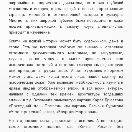
широчайшего творческого диапазона, но и как глубокий
мыслитель и историк, открывающий с новых сторон многие
страницы мировой и отечественной истории и культуры.
Многие из них широкой публике были неведомы и даже
людей, принадлежащих к узкому кругу специалистов,
приводят в изумление.
Кстати, не всякий историк может быть художником, даже в
слове. Есть же историки глубокие по знанию и освоению
огромного документального материала, но занудливые,
скучные, легко утонуть в массе привлекаемых ими
исторических сведений и потерять главную мысль, которую
они проводят в трудах своих. А вот художник историком
может стать, даже когда всего лишь пишет картину на
исторический сюжет. Уже возникает необходимость изучить и
нравы людей отображаемой эпохи, и всяческий антураж,
начиная с одеяний тех времен, архитектуры тогдашних
зданий и т.д. Вспомните знаменитую картину Карла Брюллова
«Последний день Помпеи» или картины Василия Сурикова
«Утро стрелецкой казни», «Боярыня Морозова»…
Но это, можно сказать, прикладная история. А вот создать
такое огромное полотно, как «Вечная Россия» без