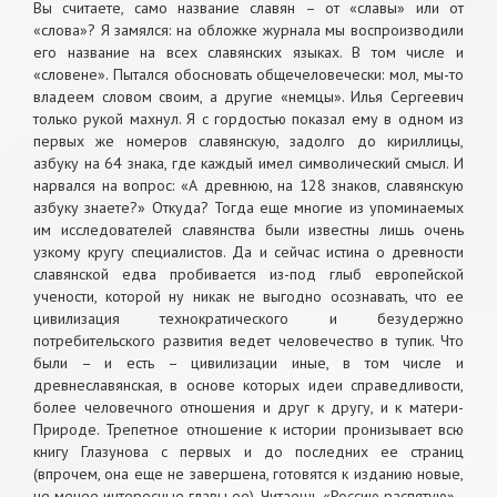
Вы считаете, само название славян – от «славы» или от
«слова»? Я замялся: на обложке журнала мы воспроизводили
его название на всех славянских языках. В том числе и
«словене». Пытался обосновать общечеловечески: мол, мы-то
владеем словом своим, а другие «немцы». Илья Сергеевич
только рукой махнул. Я с гордостью показал ему в одном из
первых же номеров славянскую, задолго до кириллицы,
азбуку на 64 знака, где каждый имел символический смысл. И
нарвался на вопрос: «А древнюю, на 128 знаков, славянскую
азбуку знаете?» Откуда? Тогда еще многие из упоминаемых
им исследователей славянства были известны лишь очень
узкому кругу специалистов. Да и сейчас истина о древности
славянской едва пробивается из-под глыб европейской
учености, которой ну никак не выгодно осознавать, что ее
цивилизация технократического и безудержно
потребительского развития ведет человечество в тупик. Что
были – и есть – цивилизации иные, в том числе и
древнеславянская, в основе которых идеи справедливости,
более человечного отношения и друг к другу, и к матери-
Природе. Трепетное отношение к истории пронизывает всю
книгу Глазунова с первых и до последних ее страниц
(впрочем, она еще не завершена, готовятся к изданию новые,
не менее интересные главы ее). Читаешь «Россию распятую» -