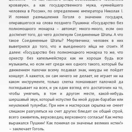
кровавую», а как государственного мужа, «умнейшего
человека в России», по определению императора Николая I.
И помнил размышления Гоголя о значении государя,
опиравшегося на слова позднего Пушкина: «Государство без
полномощного монарха – автомат; много-много, если оно
достигнет того, до чего достигнули Соединенные Штаты. А что
такое Соединенные Штаты? Мертвечина; человек в них
выветрился до того, что и выеденного яйца не стоит». И
далее: «Государство без полномощного монарха то же, что
оркестр без капельмейстера: как ни хороши будь все
музыканты, но если нет среди них одного такого, который бы
движением палочки всему подавал знак, никуды не пойдет
концерт. А кажется, он сам ничего не делает, не играет ни на
каком инструменте, только слегка помахивает палочкой да
поглядывает на всех, и уж один взгляд его достаточен на то,
чтобы умягчить, в том и другом месте, какой-нибудь
шершавый звук, который испустил бы иной дурак-барабан или
неуклюжий тулумбас. При нем и мастерская скрыпка не смеет
слишком разгуляться на счет других: блюдет он общий строй,
всего оживитель, верховодец верховного согласья! Как метко
выражался Пушкин! Как понимал он значенье великих истин!»
– заключает Гоголь.