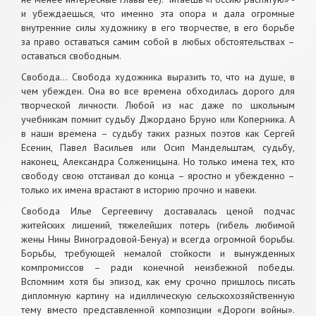
и убеждаешься, что именно эта опора и дала огромные
внутренние силы художнику в его творчестве, в его борьбе
за право оставаться самим собой в любых обстоятельствах –
оставаться свободным.
Свобода… Свобода художника выразить то, что на душе, в
чем убежден. Она во все времена обходилась дорого для
творческой личности. Любой из нас даже по школьным
учебникам помнит судьбу Джордано Бруно или Коперника. А
в наши времена – судьбу таких разных поэтов как Сергей
Есенин, Павел Васильев или Осип Мандельштам, судьбу,
наконец, Александра Солженицына. Но только имена тех, кто
свободу свою отстаивал до конца – яростно и убежденно –
только их имена врастают в историю прочно и навеки.
Свобода Илье Сергеевичу доставалась ценой подчас
житейских лишений, тяжелейших потерь (гибель любимой
жены Нины Виноградовой-Бенуа) и всегда огромной борьбы.
Борьбы, требующей немалой стойкости и вынужденных
компромиссов – ради конечной неизбежной победы.
Вспомним хотя бы эпизод, как ему срочно пришлось писать
дипломную картину на идиллическую сельскохозяйственную
тему вместо представленной композиции «Дороги войны».