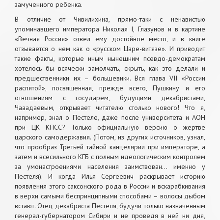
замученного ребенка.
В отличие от Чивилихина, прямо-таки с ненавистью
упоминавшего императора Николая I, Глазунов и в картине
«Вечная Россия» отвел ему достойное место, и в книге
отзывается о нем как о «русском Царе-витязе». И приводит
такие факты, которые иным нынешним псевдо-демократам
хотелось бы всячески замолчать, скрыть, как это делали и
предшественники их – большевики. Вся глава VII «России
распятой», посвященная, прежде всего, Пушкину и его
отношениям с государем, будущими декабристами,
Чааадаевым, открывает читателю столько нового! Что я,
например, знал о Пестеле, даже после университета и АОН
при ЦК КПСС? Только официальную версию о жертве
царского самодержавия. (Потом, из других источников, узнал,
что прообраз Третьей тайной канцелярии при императоре, а
затем и всесильного КГБ с полным идеологическим контролем
за умонастроениями населения заимствован… именно у
Пестеля). И когда Илья Сергеевич раскрывает историю
появления этого саксонского рода в России и вскарабкивания
в верхи самыми беспринципными способами – волосы дыбом
встают. Отец декабриста Пестеля, будучи только назначенным
генерал-губернатором Сибири и не проведя в ней ни дня,