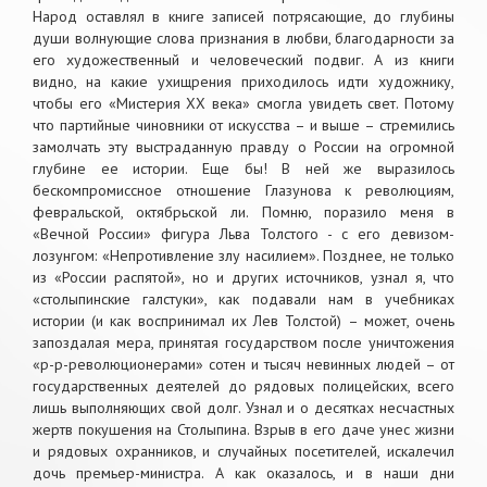
Народ оставлял в книге записей потрясающие, до глубины
души волнующие слова признания в любви, благодарности за
его художественный и человеческий подвиг. А из книги
видно, на какие ухищрения приходилось идти художнику,
чтобы его «Мистерия ХХ века» смогла увидеть свет. Потому
что партийные чиновники от искусства – и выше – стремились
замолчать эту выстраданную правду о России на огромной
глубине ее истории. Еще бы! В ней же выразилось
бескомпромиссное отношение Глазунова к революциям,
февральской, октябрьской ли. Помню, поразило меня в
«Вечной России» фигура Льва Толстого - с его девизом-
лозунгом: «Непротивление злу насилием». Позднее, не только
из «России распятой», но и других источников, узнал я, что
«столыпинские галстуки», как подавали нам в учебниках
истории (и как воспринимал их Лев Толстой) – может, очень
запоздалая мера, принятая государством после уничтожения
«р-р-революционерами» сотен и тысяч невинных людей – от
государственных деятелей до рядовых полицейских, всего
лишь выполняющих свой долг. Узнал и о десятках несчастных
жертв покушения на Столыпина. Взрыв в его даче унес жизни
и рядовых охранников, и случайных посетителей, искалечил
дочь премьер-министра. А как оказалось, и в наши дни