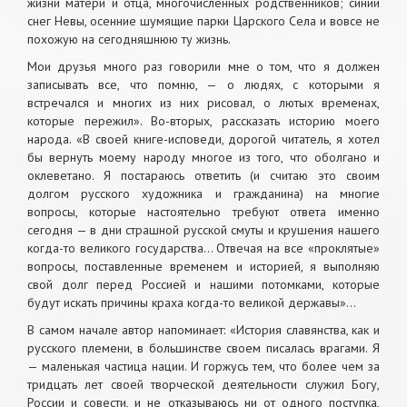
жизни матери и отца, многочисленных родственников; синий
снег Невы, осенние шумящие парки Царского Села и вовсе не
похожую на сегодняшнюю ту жизнь.
Мои друзья много раз говорили мне о том, что я должен
записывать все, что помню, — о людях, с которыми я
встречался и многих из них рисовал, о лютых временах,
которые пережил». Во-вторых, рассказать историю моего
народа. «В своей книге-исповеди, дорогой читатель, я хотел
бы вернуть моему народу многое из того, что оболгано и
оклеветано. Я постараюсь ответить (и считаю это своим
долгом русского художника и гражданина) на многие
вопросы, которые настоятельно требуют ответа именно
сегодня — в дни страшной русской смуты и крушения нашего
когда-то великого государства… Отвечая на все «проклятые»
вопросы, поставленные временем и историей, я выполняю
свой долг перед Россией и нашими потомками, которые
будут искать причины краха когда-то великой державы»…
В самом начале автор напоминает: «История славянства, как и
русского племени, в большинстве своем писалась врагами. Я
— маленькая частица нации. И горжусь тем, что более чем за
тридцать лет своей творческой деятельности служил Богу,
России и совести, и не отказываюсь ни от одного поступка,