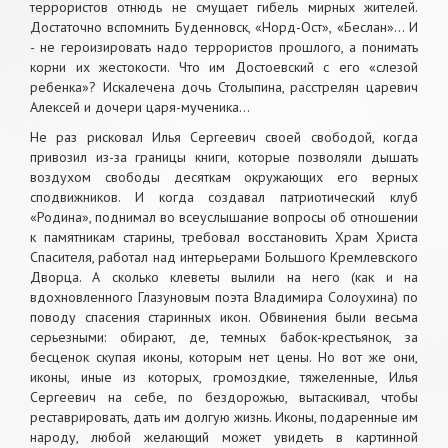
террористов отнюдь не смущает гибель мирных жителей.
Достаточно вспомнить Буденновск, «Норд-Ост», «Беслан»… И
- не героизировать надо террористов прошлого, а понимать
корни их жестокости. Что им Достоевский с его «слезой
ребенка»? Искалечена дочь Столыпина, расстрелян царевич
Алексей и дочери царя-мученика…
Не раз рисковал Илья Сергеевич своей свободой, когда
привозил из-за границы книги, которые позволяли дышать
воздухом свободы десяткам окружающих его верных
сподвижников. И когда создавал патриотический клуб
«Родина», поднимал во всеуслышание вопросы об отношении
к памятникам старины, требовал восстановить Храм Христа
Спасителя, работал над интерьерами Большого Кремлевского
Дворца. А сколько клеветы вылили на него (как и на
вдохновленного Глазуновым поэта Владимира Солоухина) по
поводу спасения старинных икон. Обвинения были весьма
серьезными: обирают, де, темных бабок-крестьянок, за
бесценок скупая иконы, которым нет цены. Но вот же они,
иконы, иные из которых, громоздкие, тяжеленные, Илья
Сергеевич на себе, по бездорожью, вытаскивал, чтобы
реставрировать, дать им долгую жизнь. Иконы, подаренные им
народу, любой желающий может увидеть в картинной