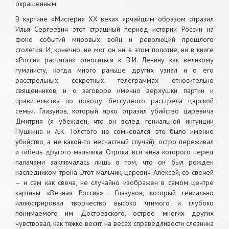
окрашенным.
В картине «Мистерия ХХ века» ярчайшим образом отразил
Илья Сергеевич этот страшный период истории России на
фоне событий мировых войн и революций прошлого
столетия. И, конечно, не мог он ни в этом полотне, ни в книге
«Россия распятая» относиться к В.И. Ленину как великому
гуманисту, когда много раньше других узнал и о его
расстрельных секретных телеграммах относительно
священников, и о заговоре именно верхушки партии и
правительства по поводу бессудного расстрела царской
семьи. Глазунов, который ярко отразил убийство царевича
Дмитрия (я убежден, что он вслед гениальной интуиции
Пушкина и А.К. Толстого не сомневался: это было именно
убийство, а не какой-то несчастный случай), остро переживал
и гибель другого мальчика. Отрока, вся вина которого перед
палачами заключалась лишь в том, что он был рожден
наследником трона. Этот мальчик, царевич Алексей, со свечей
– и сам как свеча, не случайно изображен в самом центре
картины «Вечная Россия»… Глазунов, который гениально
иллюстрировал творчество высоко чтимого и глубоко
понимаемого им Достоевского, острее многих других
чувствовал, как тяжко весит на весах справедливости слезинка