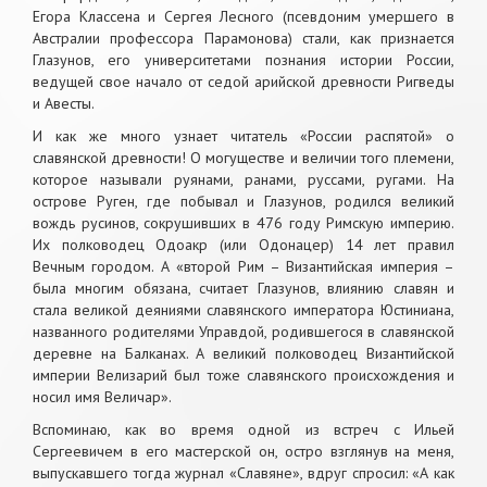
Егора Классена и Сергея Лесного (псевдоним умершего в
Австралии профессора Парамонова) стали, как признается
Глазунов, его университетами познания истории России,
ведущей свое начало от седой арийской древности Ригведы
и Авесты.
И как же много узнает читатель «России распятой» о
славянской древности! О могуществе и величии того племени,
которое называли руянами, ранами, руссами, ругами. На
острове Руген, где побывал и Глазунов, родился великий
вождь русинов, сокрушивших в 476 году Римскую империю.
Их полководец Одоакр (или Одонацер) 14 лет правил
Вечным городом. А «второй Рим – Византийская империя –
была многим обязана, считает Глазунов, влиянию славян и
стала великой деяниями славянского императора Юстиниана,
названного родителями Управдой, родившегося в славянской
деревне на Балканах. А великий полководец Византийской
империи Велизарий был тоже славянского происхождения и
носил имя Величар».
Вспоминаю, как во время одной из встреч с Ильей
Сергеевичем в его мастерской он, остро взглянув на меня,
выпускавшего тогда журнал «Славяне», вдруг спросил: «А как