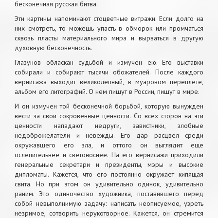
бесконечная русская битва.
Эти картины напоминают стоцветные витражи. Если долго на
них смотреть, то можешь упасть в обморок или промчаться
сквозь пласты материального мира и вырваться в другую
духовную бесконечность.
Глазунов обласкан судьбой и измучен ею. Его выставки
собирали и собирают тысячи обожателей. После каждого
вернисажа выходит великолепный, в муаровом переплете,
альбом его литографий. О нем пишут в России, пишут в мире.
И он измучен той бесконечной борьбой, которую вынужден
вести за свои сокровенные ценности. Со всех сторон на эти
ценности нападают недруги, завистники, злобные
недоброжелатели и невежды. Его дар расцвел среди
окружавшего его зла, и оттого он выглядит еще
ослепительнее и светоноснее. На его вернисажи приходили
генеральные секретари и президенты, мэры и высокие
дипломаты. Кажется, что его постоянно окружает кипящая
свита. Но при этом он удивительно одинок, удивительно
раним. Это одиночество художника, поставившего перед
собой невыполнимую задачу: написать неописуемое, узреть
незримое, сотворить нерукотворное. Кажется, он стремится