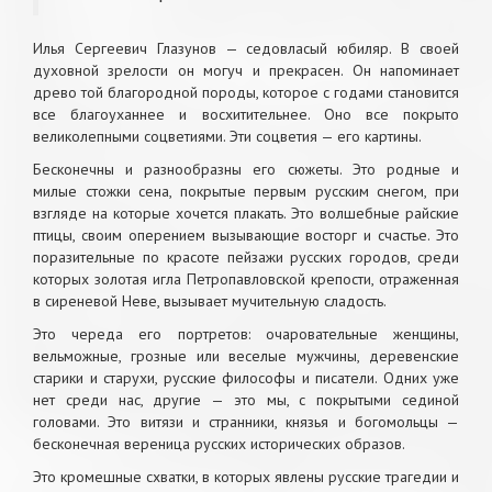
Илья Сергеевич Глазунов — седовласый юбиляр. В своей
духовной зрелости он могуч и прекрасен. Он напоминает
древо той благородной породы, которое с годами становится
все благоуханнее и восхитительнее. Оно все покрыто
великолепными соцветиями. Эти соцветия — его картины.
Бесконечны и разнообразны его сюжеты. Это родные и
милые стожки сена, покрытые первым русским снегом, при
взгляде на которые хочется плакать. Это волшебные райские
птицы, своим оперением вызывающие восторг и счастье. Это
поразительные по красоте пейзажи русских городов, среди
которых золотая игла Петропавловской крепости, отраженная
в сиреневой Неве, вызывает мучительную сладость.
Это череда его портретов: очаровательные женщины,
вельможные, грозные или веселые мужчины, деревенские
старики и старухи, русские философы и писатели. Одних уже
нет среди нас, другие — это мы, с покрытыми сединой
головами. Это витязи и странники, князья и богомольцы —
бесконечная вереница русских исторических образов.
Это кромешные схватки, в которых явлены русские трагедии и