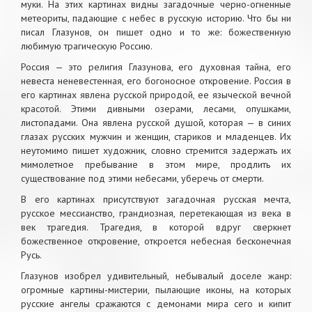
муки. На этих картинах видны загадочные черно-огненные
метеориты, падающие с небес в русскую историю. Что бы ни
писал Глазунов, он пишет одно и то же: божественную
любимую трагическую Россию.
Россия — это религия Глазунова, его духовная тайна, его
невеста неневестенная, его богоносное откровение. Россия в
его картинах явлена русской природой, ее языческой вечной
красотой. Этими дивными озерами, лесами, опушками,
листопадами. Она явлена русской душой, которая — в синих
глазах русских мужчин и женщин, стариков и младенцев. Их
неутомимо пишет художник, словно стремится задержать их
мимолетное пребывание в этом мире, продлить их
существование под этими небесами, уберечь от смерти.
В его картинах присутствуют загадочная русская мечта,
русское мессианство, грандиозная, перетекающая из века в
век трагедия. Трагедия, в которой вдруг сверкнет
божественное откровение, откроется небесная бесконечная
Русь.
Глазунов изобрел удивительный, небывалый доселе жанр:
огромные картины-мистерии, пылающие иконы, на которых
русские ангелы сражаются с демонами мира сего и кипит