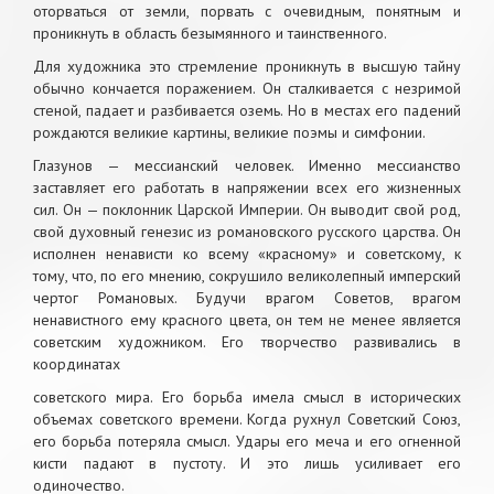
оторваться от земли, порвать с очевидным, понятным и
проникнуть в область безымянного и таинственного.
Для художника это стремление проникнуть в высшую тайну
обычно кончается поражением. Он сталкивается с незримой
стеной, падает и разбивается оземь. Но в местах его падений
рождаются великие картины, великие поэмы и симфонии.
Глазунов — мессианский человек. Именно мессианство
заставляет его работать в напряжении всех его жизненных
сил. Он — поклонник Царской Империи. Он выводит свой род,
свой духовный генезис из романовского русского царства. Он
исполнен ненависти ко всему «красному» и советскому, к
тому, что, по его мнению, сокрушило великолепный имперский
чертог Романовых. Будучи врагом Советов, врагом
ненавистного ему красного цвета, он тем не менее является
советским художником. Его творчество развивались в
координатах
советского мира. Его борьба имела смысл в исторических
объемах советского времени. Когда рухнул Советский Союз,
его борьба потеряла смысл. Удары его меча и его огненной
кисти падают в пустоту. И это лишь усиливает его
одиночество.