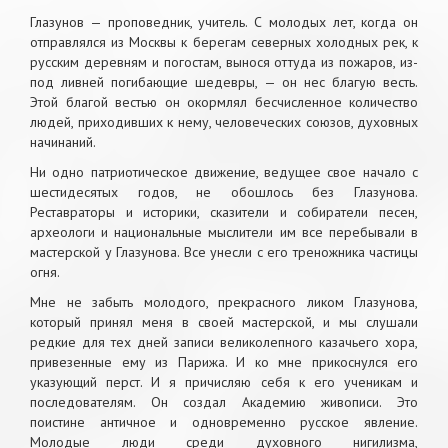
Глазунов — проповедник, учитель. С молодых лет, когда он
отправлялся из Москвы к берегам северных холодных рек, к
русским деревням и погостам, вынося оттуда из пожаров, из-
под ливней погибающие шедевры, — он нес благую весть.
Этой благой вестью он окормлял бесчисленное количество
людей, приходивших к нему, человеческих союзов, духовных
начинаний.
Ни одно патриотическое движение, ведущее свое начало с
шестидесятых годов, не обошлось без Глазунова.
Реставраторы и историки, сказители и собиратели песен,
археологи и национальные мыслители им все перебывали в
мастерской у Глазунова. Все унесли с его треножника частицы
огня.
Мне не забыть молодого, прекрасного ликом Глазунова,
который принял меня в своей мастерской, и мы слушали
редкие для тех дней записи великолепного казачьего хора,
привезенные ему из Парижа. И ко мне прикоснулся его
указующий перст. И я причисляю себя к его ученикам и
последователям. Он создал Академию живописи. Это
поистине античное и одновременно русское явление.
Молодые люди среди духовного нигилизма,